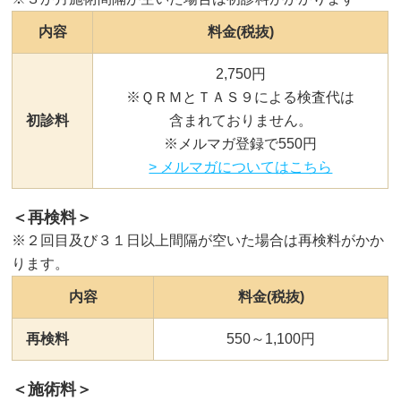
内容
料金(税抜)
2,750円
※ＱＲＭとＴＡＳ９による検査代は
初診料
含まれておりません。
※メルマガ登録で550円
> メルマガについてはこちら
＜再検料＞
※２回目及び３１日以上間隔が空いた場合は再検料がかか
ります。
内容
料金(税抜)
再検料
550～1,100円
＜施術料＞