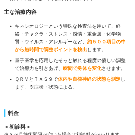
主な治療内容
キネシオロジーという特殊な検査法を用いて、経
絡・チャクラ・ストレス・感情・重金属・化学物
質・ウイルス・アレルギーなど、
約５００項目の中
から短時間で調整ポイントを検出
します。
量子医学を応用したそっと触れる程度の優しい調整
で治癒力を引きあげ、
瞬間で身体を変化
させます。
ＱＲＭとＴＡＳ９で
体内や自律神経の状態を測定
し
ます。※症状・状態による。
料金
＜初診料＞
※３か月施術間隔が空いた場合は初診料がかかります