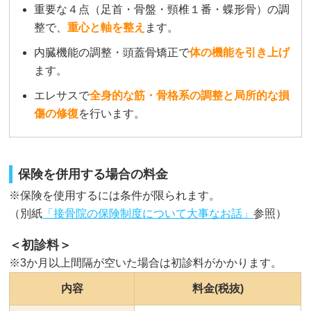
重要な４点（足首・骨盤・頸椎１番・蝶形骨）の調
整で、
重心と軸を整え
ます。
内臓機能の調整・頭蓋骨矯正で
体の機能を引き上げ
ます。
エレサスで
全身的な筋・骨格系の調整と局所的な損
傷の修復
を行います。
保険を併用する場合の料金
※保険を使用するには条件が限られます。
（別紙
「接骨院の保険制度について大事なお話」
参照）
＜初診料＞
※3か月以上間隔が空いた場合は初診料がかかります。
内容
料金(税抜)