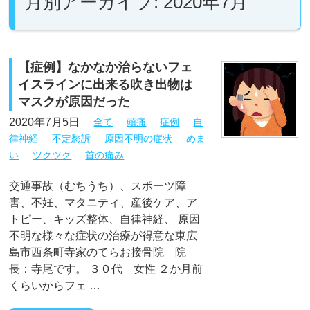
月別アーカイブ: 2020年7月
【症例】なかなか治らないフェ
イスラインに出来る吹き出物は
マスクが原因だった
2020年7月5日
全て
頭痛
症例
自
律神経
不定愁訴
原因不明の症状
めま
い
ツクツク
首の痛み
交通事故（むちうち）、スポーツ障
害、不妊、マタニティ、産後ケア、ア
トピー、キッズ整体、自律神経、 原因
不明な様々な症状の治療が得意な東広
島市西条町寺家のてらお接骨院 院
長：寺尾です。 ３０代 女性 ２か月前
くらいからフェ …