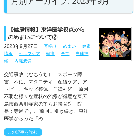
月別アーカイブ: 2023年9月
【健康情報】東洋医学視点から
のめまいについて②
2023年9月27日
耳鳴り
めまい
健康
情報
セルフケア
頭痛
全て
自律神
経
内臓疲労
交通事故（むちうち）、スポーツ障
害、不妊、マタニティ、産後ケア、ア
トピー、キッズ整体、自律神経、 原因
不明な様々な症状の治療が得意な東広
島市西条町寺家のてらお接骨院 院
長：寺尾です。 前回に引き続き、東洋
医学からみた「め …
この記事を読む