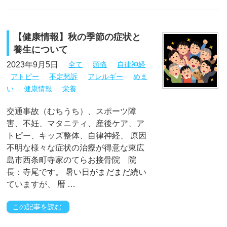
【健康情報】秋の季節の症状と
養生について
2023年9月5日
全て
頭痛
自律神経
アトピー
不定愁訴
アレルギー
めま
い
健康情報
栄養
交通事故（むちうち）、スポーツ障
害、不妊、マタニティ、産後ケア、ア
トピー、キッズ整体、自律神経、 原因
不明な様々な症状の治療が得意な東広
島市西条町寺家のてらお接骨院 院
長：寺尾です。 暑い日がまだまだ続い
ていますが、 暦 …
この記事を読む