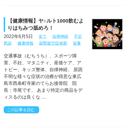
【健康情報】ヤ○ルト1000飲むよ
りはちみつ舐めろ！
2022年6月5日
全て
自律神経
不定
愁訴
健康情報
副腎疲労症候群
栄養
交通事故（むちうち）、スポーツ障
害、不妊、マタニティ、産後ケア、ア
トピー、キッズ整体、自律神経、 原因
不明な様々な症状の治療が得意な東広
島市西条町寺家のてらお接骨院 院
長：寺尾です。 あまり特定の商品をデ
ィスるのは良くな …
この記事を読む