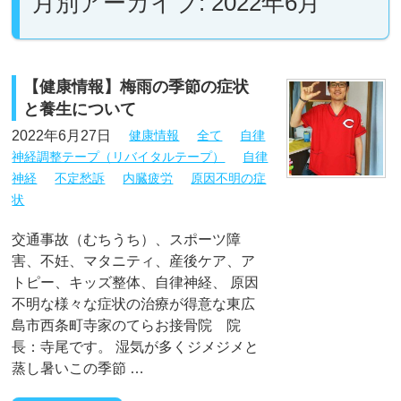
月別アーカイブ: 2022年6月
【健康情報】梅雨の季節の症状
と養生について
2022年6月27日
健康情報
全て
自律
神経調整テープ（リバイタルテープ）
自律
神経
不定愁訴
内臓疲労
原因不明の症
状
交通事故（むちうち）、スポーツ障
害、不妊、マタニティ、産後ケア、ア
トピー、キッズ整体、自律神経、 原因
不明な様々な症状の治療が得意な東広
島市西条町寺家のてらお接骨院 院
長：寺尾です。 湿気が多くジメジメと
蒸し暑いこの季節 …