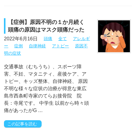
【症例】原因不明の１か月続く
頭痛の原因はマスク頭痛だった
2022年6月16日
頭痛
全て
アレルギ
ー
症例
自律神経
アトピー
原因不
明の症状
交通事故（むちうち）、スポーツ障
害、不妊、マタニティ、産後ケア、ア
トピー、キッズ整体、自律神経、 原因
不明な様々な症状の治療が得意な東広
島市西条町寺家のてらお接骨院 院
長：寺尾です。 中学生 以前から時々頭
痛があったがG …
この記事を読む