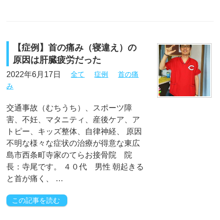
【症例】首の痛み（寝違え）の
原因は肝臓疲労だった
2022年6月17日
全て
症例
首の痛
み
交通事故（むちうち）、スポーツ障
害、不妊、マタニティ、産後ケア、ア
トピー、キッズ整体、自律神経、 原因
不明な様々な症状の治療が得意な東広
島市西条町寺家のてらお接骨院 院
長：寺尾です。 ４０代 男性 朝起きる
と首が痛く、 …
この記事を読む