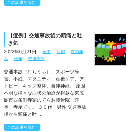
この記事を読む
【症例】交通事故後の頭痛と吐
き気
2022年6月21日
全て
症例
首の痛
み
頭痛
交通事故
交通事故（むちうち）、スポーツ障
害、不妊、マタニティ、産後ケア、ア
トピー、キッズ整体、自律神経、 原因
不明な様々な症状の治療が得意な東広
島市西条町寺家のてらお接骨院 院
長：寺尾です。 ３０代 男性 交通事故
後から頭痛と吐 …
この記事を読む