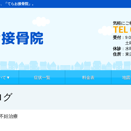
ら、「てらお接骨院」。
気軽にご
TEL
受付
：9:0
土曜 9:
休診
：水
住所
：東
いて▼
症状一覧
料金表
地図
ログ
不妊治療