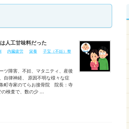
は人工甘味料だった
例
内臓疲労
栄養
子宝（不妊）整
ーツ障害、不妊、マタニティ、産後
、自律神経、 原因不明な様々な症
条町寺家のてらお接骨院 院長：寺
での検査で、数の少 …