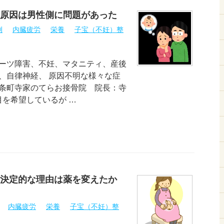
原因は男性側に問題があった
例
内臓疲労
栄養
子宝（不妊）整
ーツ障害、不妊、マタニティ、産後
、自律神経、 原因不明な様々な症
条町寺家のてらお接骨院 院長：寺
目を希望しているが …
決定的な理由は薬を変えたか
内臓疲労
栄養
子宝（不妊）整