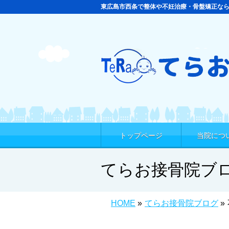
東広島市西条で整体や不妊治療・骨盤矯正な
トップページ
当院につ
てらお接骨院ブ
HOME
»
てらお接骨院ブログ
»