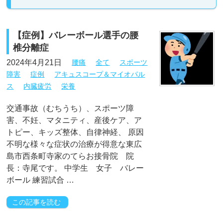
【症例】バレーボール選手の腰
椎分離症
2024年4月21日
腰痛
全て
スポーツ
障害
症例
アキュスコープ＆マイオパル
ス
内臓疲労
栄養
交通事故（むちうち）、スポーツ障
害、不妊、マタニティ、産後ケア、ア
トピー、キッズ整体、自律神経、 原因
不明な様々な症状の治療が得意な東広
島市西条町寺家のてらお接骨院 院
長：寺尾です。 中学生 女子 バレー
ボール 練習試合 …
この記事を読む