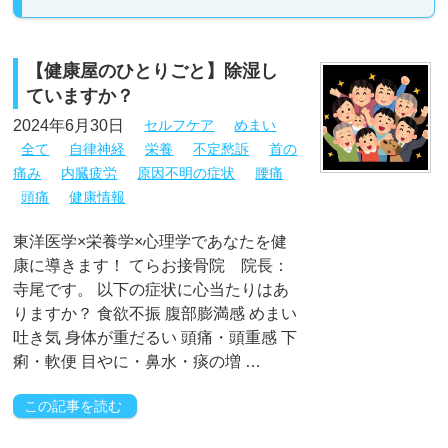
【健康屋のひとりごと】除湿し
ていますか？
2024年6月30日
セルフケア
めまい
全て
自律神経
栄養
不定愁訴
首の
痛み
内臓疲労
原因不明の症状
腰痛
頭痛
健康情報
東洋医学×栄養学×心理学であなたを健
康に導きます！ てらお接骨院 院長：
寺尾です。 以下の症状に心当たりはあ
りますか？ 食欲不振 腹部膨満感 めまい
吐き気 身体が重だるい 頭痛・頭重感 下
痢・軟便 目やに・鼻水・痰の増 …
この記事を読む