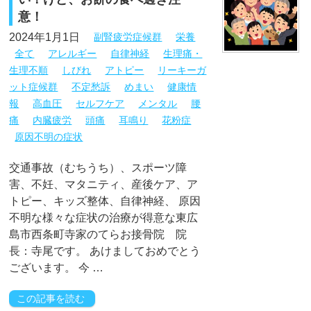
意！
2024年1月1日
副腎疲労症候群
栄養
全て
アレルギー
自律神経
生理痛・
生理不順
しびれ
アトピー
リーキーガ
ット症候群
不定愁訴
めまい
健康情
報
高血圧
セルフケア
メンタル
腰
痛
内臓疲労
頭痛
耳鳴り
花粉症
原因不明の症状
交通事故（むちうち）、スポーツ障
害、不妊、マタニティ、産後ケア、ア
トピー、キッズ整体、自律神経、 原因
不明な様々な症状の治療が得意な東広
島市西条町寺家のてらお接骨院 院
長：寺尾です。 あけましておめでとう
ございます。 今 …
この記事を読む