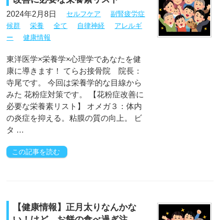
2024年2月8日
セルフケア
副腎疲労症
候群
栄養
全て
自律神経
アレルギ
ー
健康情報
東洋医学×栄養学×心理学であなたを健
康に導きます！ てらお接骨院 院長：
寺尾です。 今回は栄養学的な目線から
みた 花粉症対策です。 【花粉症改善に
必要な栄養素リスト】 オメガ３：体内
の炎症を抑える。粘膜の質の向上。 ビ
タ …
この記事を読む
【健康情報】正月太りなんかな
い！けど、お餅の食べ過ぎ注