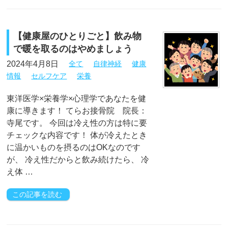
【健康屋のひとりごと】飲み物
で暖を取るのはやめましょう
2024年4月8日
全て
自律神経
健康
情報
セルフケア
栄養
東洋医学×栄養学×心理学であなたを健
康に導きます！ てらお接骨院 院長：
寺尾です。 今回は冷え性の方は特に要
チェックな内容です！ 体が冷えたとき
に温かいものを摂るのはOKなのです
が、 冷え性だからと飲み続けたら、 冷
え体 …
この記事を読む