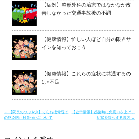
【症例】整形外科の治療ではなかなか改
善しなかった交通事故後の不調
【健康情報】忙しい人ほど自分の限界サ
インを知っておこう
【健康情報】これらの症状に共通するの
は○不足
←
【院長のつぶやき】てらお接骨院で
【健幸情報】感染時に免疫力を上げ、
の感染防止対策強化について
症状を緩和する漢方
→