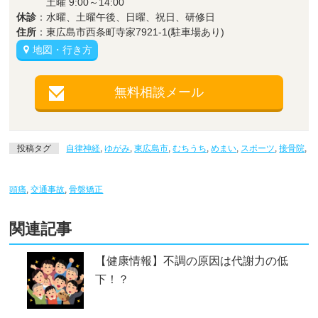
土曜 9:00～14:00
休診
：水曜、土曜午後、日曜、祝日、研修日
住所
：東広島市西条町寺家7921-1(駐車場あり)
地図・行き方
無料相談メール
投稿タグ
自律神経
,
ゆがみ
,
東広島市
,
むちうち
,
めまい
,
スポーツ
,
接骨院
,
頭痛
,
交通事故
,
骨盤矯正
関連記事
【健康情報】不調の原因は代謝力の低
下！？