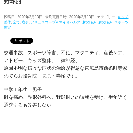
野球肘
投稿日 : 2020年2月13日
最終更新日時 : 2020年2月13日
カテゴリー :
キッズ
整体
,
全て
,
症例
,
アキュスコープ＆マイオパルス
,
肘の痛み
,
肩の痛み
,
スポーツ
障害
交通事故、スポーツ障害、不妊、マタニティ、産後ケア、
アトピー、キッズ整体、自律神経、
原因不明な様々な症状の治療が得意な東広島市西条町寺家
のてらお接骨院 院長：寺尾です。
中学１年生 男子
肘を痛め、整形外科へ。野球肘との診断を受け、半年近く
通院するも改善しない。