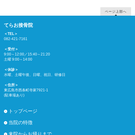
ページ上部へ
てらお接骨院
＜TEL＞
082-421-7161
＜受付＞
9:00～12:00／15:40～21:20
土曜 9:00～14:00
＜休診＞
水曜、土曜午後、日曜、祝日、研修日
＜住所＞
東広島市西条町寺家7921-1
(駐車場あり)
トップページ
当院の特徴
来院からお帰りまで