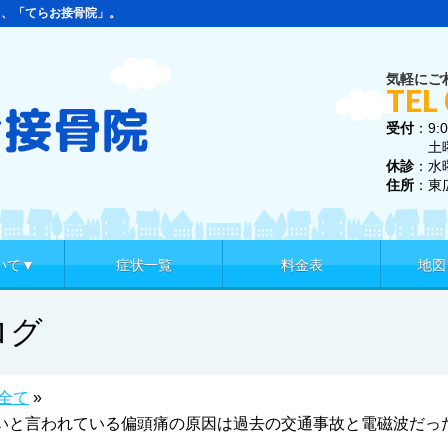
ら、「てらお接骨院」。
気軽にご
TEL
受付
：9:0
土曜 9:
休診
：水
住所
：東
いて▼
症状一覧
料金表
地図
ログ
全て
»
いと言われている偏頭痛の原因は過去の交通事故と電磁波だっ