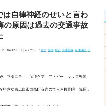
では自律神経のせいと言わ
痛の原因は過去の交通事故
た
 2018年12月5日
カテゴリー :
全て
,
頭痛
,
症例
,
交通事故
,
自律神経
,
不
妊、マタニティ、産後ケア、アトピー、キッズ整体、
が得意な東広島市西条町寺家のてらお接骨院 院長：