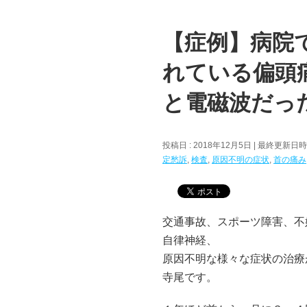
【症例】病院
れている偏頭
と電磁波だっ
投稿日 : 2018年12月5日
最終更新日時 :
定愁訴
,
検査
,
原因不明の症状
,
首の痛み
交通事故、スポーツ障害、不
自律神経、
原因不明な様々な症状の治療
寺尾です。