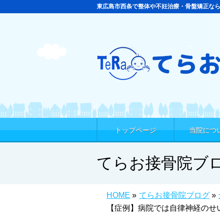
東広島市西条で整体や不妊治療・骨盤矯正な
トップページ
当院につ
てらお接骨院ブ
HOME
»
てらお接骨院ブログ
»
【症例】病院では自律神経のせ