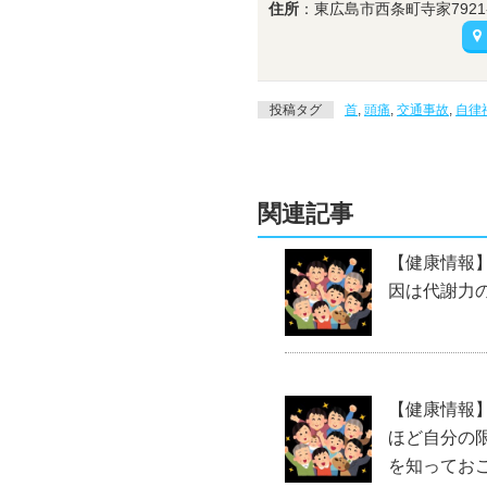
住所
：東広島市西条町寺家7921-
投稿タグ
首
,
頭痛
,
交通事故
,
自律
関連記事
【健康情報
因は代謝力
【健康情報
ほど自分の
を知ってお