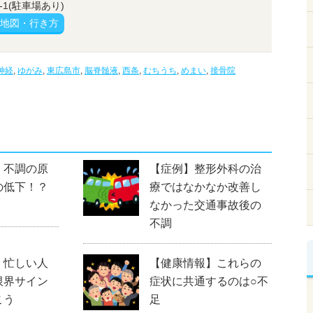
1(駐車場あり)
地図・行き方
神経
,
ゆがみ
,
東広島市
,
脳脊髄液
,
西条
,
むちうち
,
めまい
,
接骨院
】不調の原
【症例】整形外科の治
の低下！？
療ではなかなか改善し
なかった交通事故後の
不調
】忙しい人
【健康情報】これらの
限界サイン
症状に共通するのは○不
こう
足