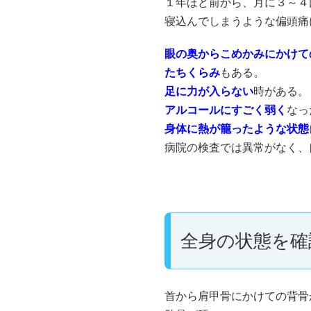
１年ほど前から、月に３～４
寝込んでしまうような偏頭痛
眼の奥からこめかみにかけて
たちくらみ
もある。
足に力が入らない
時がある。
アルコールにすごく弱く
なっ
身体に熱が籠ったような状態
病院の検査では異常がなく、
全身の状態を確
首から肩甲骨にかけての背骨