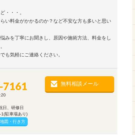
けど・・・。
くらい料金がかかるのか？など不安な方も多いと思い
の悩みを丁寧にお聞きし、原因や施術方法、料金をし
す。
ルでも気軽にご連絡ください。
-7161
無料相談メール
:20
祝日、研修日
1(駐車場あり)
地図・行き方