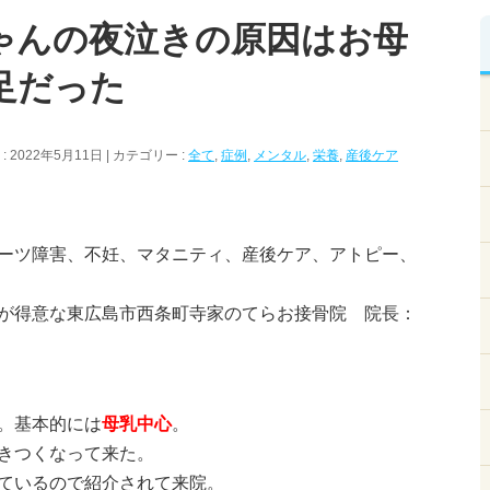
ゃんの夜泣きの原因はお母
足だった
 2022年5月11日
カテゴリー :
全て
,
症例
,
メンタル
,
栄養
,
産後ケア
ーツ障害、不妊、マタニティ、産後ケア、アトピー、
が得意な東広島市西条町寺家のてらお接骨院 院長：
。基本的には
母乳中心
。
きつくなって来た。
ているので紹介されて来院。