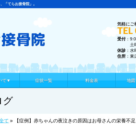
ら、「てらお接骨院」。
気軽にご
TEL
受付
：9:0
土曜 9:
休診
：水
住所
：東
いて▼
症状一覧
料金表
地図
ログ
全て
»
【症例】赤ちゃんの夜泣きの原因はお母さんの栄養不足