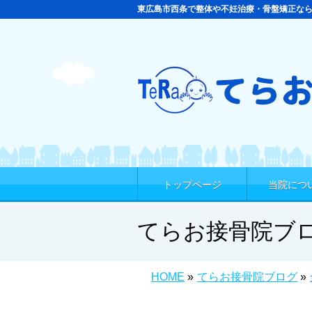
東広島市西条で整体や不妊治療・骨盤矯正な
トップページ
当院につ
てらお接骨院ブ
HOME
»
てらお接骨院ブログ
»