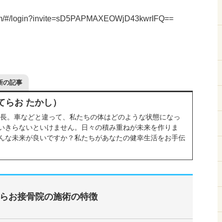
i.com/#/login?invite=sD5PAPMAXEOWjD43kwrIFQ==
新の記事
てらお たかし）
院長。車などと違って、私たちの体はどのような状態になっ
いきらないといけません。日々の積み重ねが未来を作りま
んな未来が良いですか？私たちがあなたの健幸生活をお手伝
らお接骨院の施術の特徴