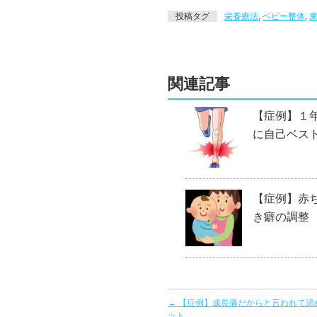
投稿タグ
栄養療法
,
ベビー整体
,
関連記事
【症例】１
に自己ベス
【症例】赤
き癖の調整
←
【症例】成長痛だからと言われて諦
ット