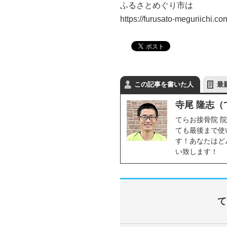
ふるさとめぐり市は
https://furusato-meguriich
この記事を書いた人
最
寺尾 隆志（
てらお接骨院 
ても最後まで使
す！あなたはど
い致します！
て