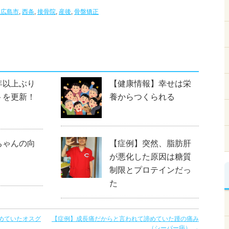
東広島市
,
西条
,
接骨院
,
産後
,
骨盤矯正
年以上ぶり
【健康情報】幸せは栄
トを更新！
養からつくられる
ちゃんの向
【症例】突然、脂肪肝
が悪化した原因は糖質
制限とプロテインだっ
た
めていたオスグ
【症例】成長痛だからと言われて諦めていた踵の痛み
（シーバー病）
→