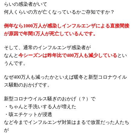
らいの感染者がいて
何人くらいの方が亡くなっているかご存知ですか？
例年なら
1000
万人が感染しインフルエンザによる直接間接
が原因で年間
1
万人が死亡しているんです。
そして、通常のインフルエンザ感染者が
なんと
今シーズンは昨年比で
400
万人も減少している
とい
うんです。
なぜ
400
万人も減ったかといえば暖冬と新型コロナウイル
ス騒動のおかげです。
新型コロナウイルス騒ぎのおかげ（？）で
・ちゃんと手洗いする人が増えた
・咳エチケットが浸透
など今までインフルエンザ対策はまるで放置だった人たち
が