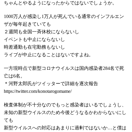
ちゃんとやるようになったからではないでしょうか。
1000
万人が感染し
1
万人が死んでいる通常のインフルエン
ザが毎年起きていても
２週間も全国一斉休校にならないし
イベントも中止にならないし
時差通勤も在宅勤務もないし
ライブが中止になることはないですよね。
一方現時点で新型コロナウイルスは国内感染者
284
名で死
亡は
6
名。
＊河野太郎氏がツイッターで詳細を逐次報告
https://twitter.com/konotarogomame/
検査体制が不十分なのでもっと感染者はいるでしょうし、
未知の新型ウイルスのため今後どうなるかわからないにし
ても
新型ウイルスへの対応はあまりに過剰ではないか…と僕は