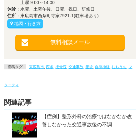
土曜 9:00～14:00
休診
：水曜、土曜午後、日曜、祝日、研修日
住所
：東広島市西条町寺家7921-1(駐車場あり)
地図・行き方
無料相談メール
投稿タグ
東広島市
,
西条
,
接骨院
,
交通事故
,
産後
,
自律神経
,
むちうち
,
マ
タニティ
関連記事
【症例】整形外科の治療ではなかなか改
善しなかった交通事故後の不調