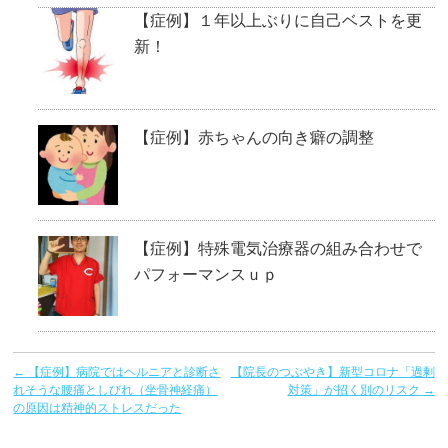
【症例】１年以上ぶりに自己ベストを更
新！
【症例】赤ちゃんの向き癖の調整
【症例】特殊電気治療器の組み合わせで
パフォーマンスｕｐ
←
【症例】病院ではヘルニアと診断さ
【院長のつぶやき】新型コロナ「過剰
れそうな腰痛としびれ（坐骨神経痛）
対策」が招く別のリスク
→
の原因は精神的ストレスだった