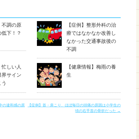
】不調の原
【症例】整形外科の治
の低下！？
療ではなかなか改善し
なかった交通事故後の
不調
】忙しい人
【健康情報】梅雨の養
限界サイン
生
こう
中の違和感の原
【症例】首・肩こり、ほぼ毎日の頭痛の原因は小学生の
頃の右手首の骨折だった
→