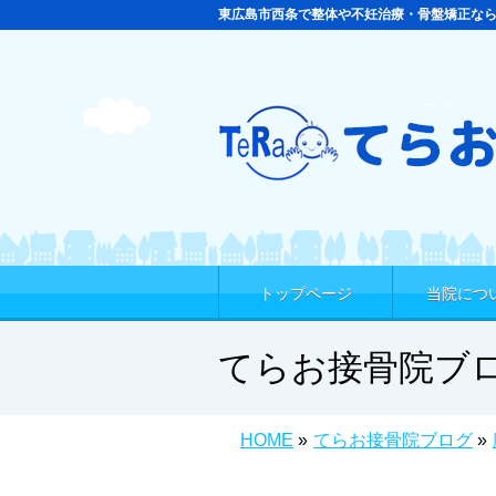
東広島市西条で整体や不妊治療・骨盤矯正な
トップページ
当院につ
てらお接骨院ブ
HOME
»
てらお接骨院ブログ
»