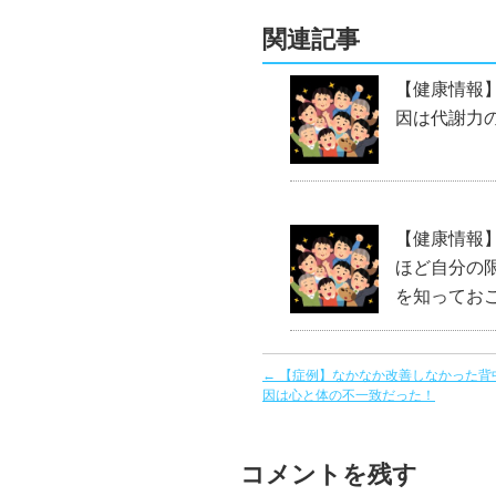
関連記事
【健康情報
因は代謝力
【健康情報
ほど自分の
を知ってお
←
【症例】なかなか改善しなかった背
因は心と体の不一致だった！
コメントを残す