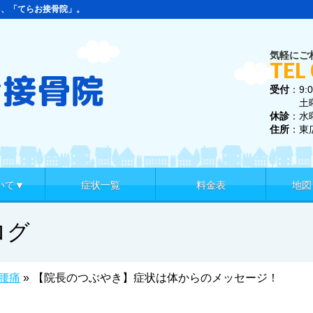
ら、「てらお接骨院」。
気軽にご
TEL
受付
：9:0
土曜 9:
休診
：水
住所
：東
いて▼
症状一覧
料金表
地図
ログ
腰痛
»
【院長のつぶやき】症状は体からのメッセージ！