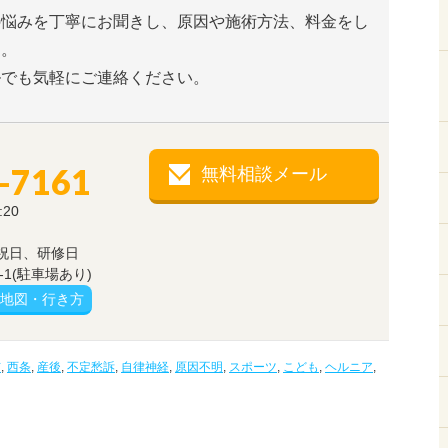
の悩みを丁寧にお聞きし、原因や施術方法、料金をし
す。
ルでも気軽にご連絡ください。
-7161
無料相談メール
:20
祝日、研修日
1(駐車場あり)
地図・行き方
市
,
西条
,
産後
,
不定愁訴
,
自律神経
,
原因不明
,
スポーツ
,
こども
,
ヘルニア
,