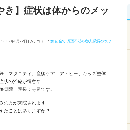
やき】症状は体からのメッ
 2017年6月22日
カテゴリー :
腰痛
,
全て
,
原因不明の症状
,
院長のつぶ
妊、マタニティ、産後ケア、アトピー、キッズ整体、
症状の治療が得意な
接骨院 院長：寺尾です。
みの方が来院されます。
えたことはありますか？