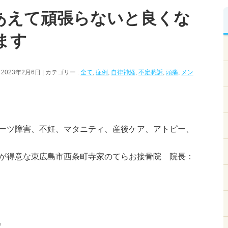
あえて頑張らないと良くな
ます
 2023年2月6日
カテゴリー :
全て
,
症例
,
自律神経
,
不定愁訴
,
頭痛
,
メン
ーツ障害、不妊、マタニティ、産後ケア、アトピー、
が得意な東広島市西条町寺家のてらお接骨院 院長：
。