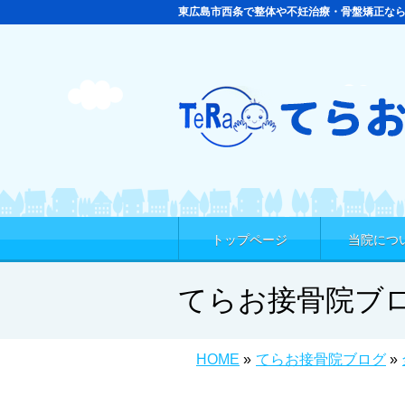
東広島市西条で整体や不妊治療・骨盤矯正な
トップページ
当院につ
てらお接骨院ブ
HOME
»
てらお接骨院ブログ
»