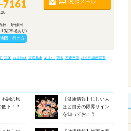
-7161
無料相談メール
:20
祝日、研修日
1(駐車場あり)
地図・行き方
院
,
頭痛
,
自律神経
,
東広島市
,
めまい
,
西条
,
不定愁訴
,
起立性調節障害
】不調の原
【健康情報】忙しい人
の低下！？
ほど自分の限界サイン
を知っておこう