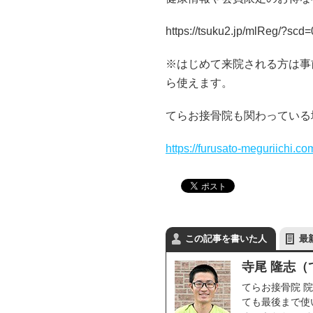
https://tsuku2.jp/mlReg/?sc
※はじめて来院される方は事
ら使えます。
てらお接骨院も関わっている
https://furusato-meguriichi
この記事を書いた人
最
寺尾 隆志（
てらお接骨院 
ても最後まで使