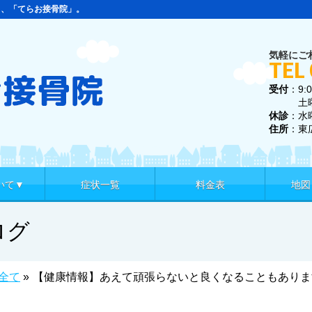
ら、「てらお接骨院」。
気軽にご
TEL
受付
：9:0
土曜 9:
休診
：水
住所
：東
いて▼
症状一覧
料金表
地図
ログ
全て
»
【健康情報】あえて頑張らないと良くなることもありま