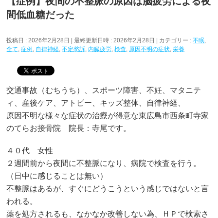
【症例】夜間の不整脈の原因は脳疲労による夜
間低血糖だった
投稿日 : 2026年2月28日
最終更新日時 : 2026年2月28日
カテゴリー :
不眠
,
全て
,
症例
,
自律神経
,
不定愁訴
,
内臓疲労
,
検査
,
原因不明の症状
,
栄養
交通事故（むちうち）、スポーツ障害、不妊、マタニテ
ィ、産後ケア、アトピー、キッズ整体、自律神経、
原因不明な様々な症状の治療が得意な東広島市西条町寺家
のてらお接骨院 院長：寺尾です。
４０代 女性
２週間前から夜間に不整脈になり、病院で検査を行う。
（日中に感じることは無い）
不整脈はあるが、すぐにどうこうという感じではないと言
われる。
薬を処方されるも、なかなか改善しない為、ＨＰで検索さ