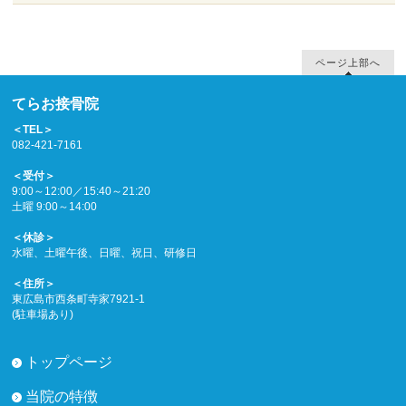
ページ上部へ
てらお接骨院
＜TEL＞
082-421-7161
＜受付＞
9:00～12:00／15:40～21:20
土曜 9:00～14:00
＜休診＞
水曜、土曜午後、日曜、祝日、研修日
＜住所＞
東広島市西条町寺家7921-1
(駐車場あり)
トップページ
当院の特徴