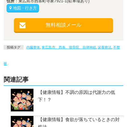
住所
：東広島市西条町寺家7921-1(駐車場あり)
地図・行き方
無料相談メール
投稿タグ
内臓整体
,
東広島市、西条、接骨院、自律神経
,
栄養療法
,
不整
脈
関連記事
【健康情報】不調の原因は代謝力の低
下！？
【健康情報】食欲が落ちているときの対
処法