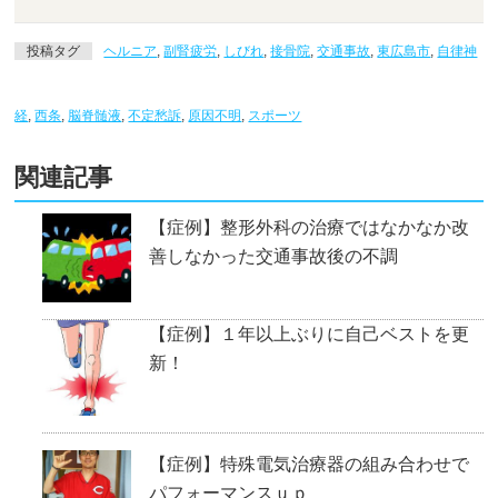
投稿タグ
ヘルニア
,
副腎疲労
,
しびれ
,
接骨院
,
交通事故
,
東広島市
,
自律神
経
,
西条
,
脳脊髄液
,
不定愁訴
,
原因不明
,
スポーツ
関連記事
【症例】整形外科の治療ではなかなか改
善しなかった交通事故後の不調
【症例】１年以上ぶりに自己ベストを更
新！
【症例】特殊電気治療器の組み合わせで
パフォーマンスｕｐ