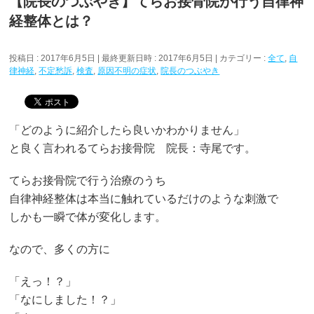
【院長のつぶやき】てらお接骨院が行う自律神
経整体とは？
投稿日 : 2017年6月5日
最終更新日時 : 2017年6月5日
カテゴリー :
全て
,
自
律神経
,
不定愁訴
,
検査
,
原因不明の症状
,
院長のつぶやき
「どのように紹介したら良いかわかりません」
と良く言われるてらお接骨院 院長：寺尾です。
てらお接骨院で行う治療のうち
自律神経整体は本当に触れているだけのような刺激で
しかも一瞬で体が変化します。
なので、多くの方に
「えっ！？」
「なにしました！？」