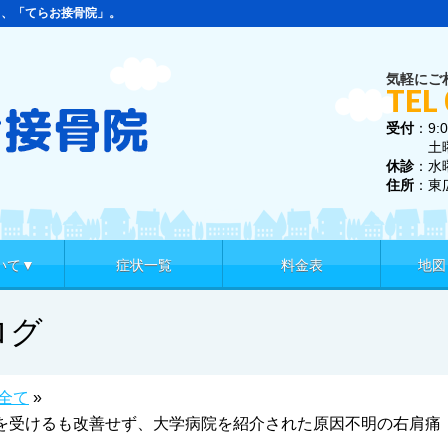
ら、「てらお接骨院」。
気軽にご
TEL
受付
：9:0
土曜 9:
休診
：水
住所
：東
いて▼
症状一覧
料金表
地図
ログ
全て
»
を受けるも改善せず、大学病院を紹介された原因不明の右肩痛