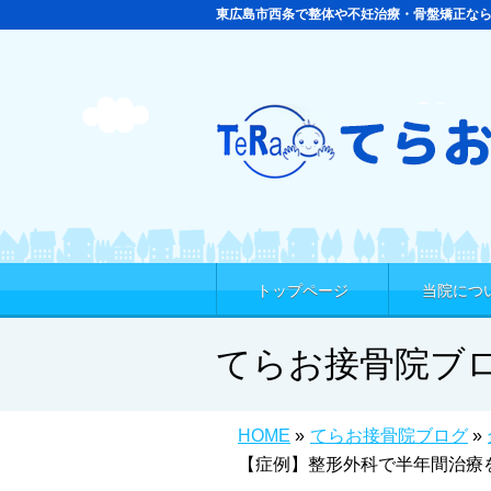
東広島市西条で整体や不妊治療・骨盤矯正な
トップページ
当院につ
てらお接骨院ブ
HOME
»
てらお接骨院ブログ
»
【症例】整形外科で半年間治療