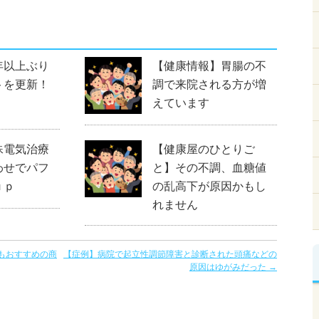
年以上ぶり
【健康情報】胃腸の不
トを更新！
調で来院される方が増
えています
殊電気治療
【健康屋のひとりご
わせでパフ
と】その不調、血糖値
ｕｐ
の乱高下が原因かもし
れません
もおすすめの商
【症例】病院で起立性調節障害と診断された頭痛などの
原因はゆがみだった
→