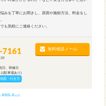
の悩みを丁寧にお聞きし、原因や施術方法、料金をし
す。
ルでも気軽にご連絡ください。
-7161
無料相談メール
:20
祝日、研修日
1(駐車場あり)
地図・行き方
明
,
接骨院
,
肩こり