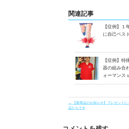
関連記事
【症例】１
に自己ベス
【症例】特
器の組み合
ォーマンス
←
【新商品のお知らせ】プレゼントに
品たちです
コメントを残す