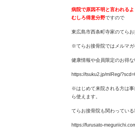
病院で原因不明と言われるよ
むしろ得意分野
ですので
東広島市西条町寺家のてらお接
※てらお接骨院ではメルマガ
健康情報や会員限定のお得な
https://tsuku2.jp/mlReg/?sc
※はじめて来院される方は事
ら使えます。
てらお接骨院も関わっている
https://furusato-meguriichi